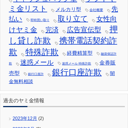
ミ金リスト
先
メルカリ型
会社概要
取り立て
女性向
払い
即時買い取り
押
けヤミ金
広告宣伝型
完済
し貸し詐欺
携帯電話契約詐
欺
特殊詐欺
経費精算型
融資保証詐
迷惑メール
金券販
欺
迷惑メール 特殊詐欺
銀行口座詐欺
売型
闇
銀行口座詐
金無料相談
過去のヤミ金情報
2023年12月
(2)