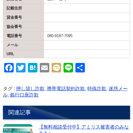
記載住所
貸金番号
協会番号
電話番号
080-9187-7095
メール
URL
F
T
H
E
M
Li
共
a
wi
at
m
ixi
n
有
c
tt
e
ail
e
タグ :
押し貸し詐欺
,
携帯電話契約詐欺
,
特殊詐欺
,
迷惑メー
e
er
n
ル
,
銀行口座詐欺
b
a
関連記事
o
o
【無料相談受付中】アミリス被害者のみな