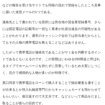
などの報告を受け当サイトでも同様の流れで登録をしたところ見事
に届いた迷惑メールの1つである。
連絡先として書かれている箇所には所在地や貸金業登録番号、さら
には固定電話の記載等が一切なく業者が出資法違反の可能性がある
ことがわかります。通常のキャッシング会社では担当者だからとし
てもその人物の携帯電話を教えることなどはありません。
したがって携帯電話が連絡先であることがヤミ金を判断するポイン
トであるともいえるのです。この形態はいわゆる090闇金と呼ばれ
るタイプでホームページを持たずに営業しているため大変にしつこ
く、厄介で感情的な人物が多いのが特徴です。
異口同音で携帯電話をローンで購入することで独自審査を通すこと
が出来るとか預入れ融資専門だからキャッシュカードを預からせて
もらいたい、後日返すので大丈夫です。などといって商品をだまし
取ることが彼らの目的です。