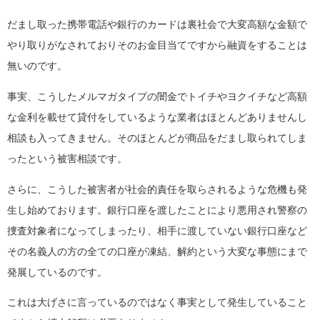
だまし取った携帯電話や銀行のカードは裏社会で大変高額な金額で
やり取りがなされておりそのお金目当てですから融資をすることは
無いのです。
事実、こうしたメルマガタイプの闇金でトイチやヨクイチなど高額
な金利を載せて貸付をしているような業者はほとんどありませんし
相談も入ってきません。そのほとんどが商品をだまし取られてしま
ったという被害相談です。
さらに、こうした被害者が社会的責任を取らされるような危機も発
生し始めております。銀行口座を渡したことにより悪用され警察の
捜査対象者になってしまったり、相手に渡していない銀行口座など
その名義人の方の全ての口座が凍結、解約という大変な事態にまで
発展しているのです。
これは大げさに言っているのではなく事実として発生していること