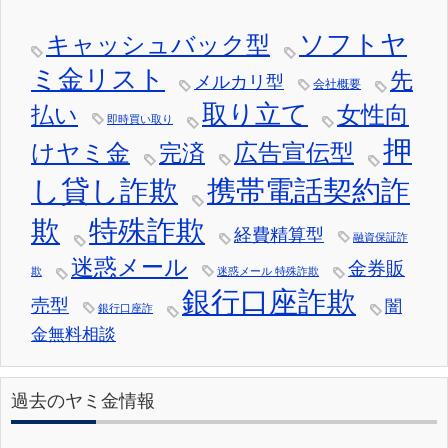
ソフトヤ
キャッシュバック型
ミ金リスト
先
メルカリ型
会社概要
取り立て
女性向
払い
即時買い取り
押
けヤミ金
広告宣伝型
完済
し貸し詐欺
携帯電話契約詐
欺
特殊詐欺
経費精算型
融資保証詐
迷惑メール
金券販
欺
迷惑メール 特殊詐欺
銀行口座詐欺
売型
闇
銀行口座詐
金無料相談
過去のヤミ金情報