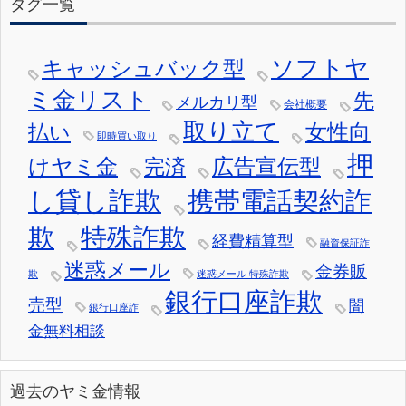
タグ一覧
ソフトヤ
キャッシュバック型
ミ金リスト
先
メルカリ型
会社概要
取り立て
女性向
払い
即時買い取り
押
けヤミ金
広告宣伝型
完済
し貸し詐欺
携帯電話契約詐
欺
特殊詐欺
経費精算型
融資保証詐
迷惑メール
金券販
欺
迷惑メール 特殊詐欺
銀行口座詐欺
売型
闇
銀行口座詐
金無料相談
過去のヤミ金情報