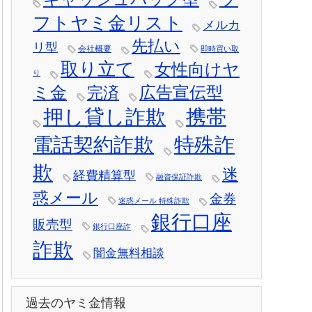
フトヤミ金リスト
メルカ
先払い
リ型
会社概要
即時買い取
取り立て
女性向けヤ
り
ミ金
広告宣伝型
完済
押し貸し詐欺
携帯
電話契約詐欺
特殊詐
欺
迷
経費精算型
融資保証詐欺
惑メール
金券
迷惑メール 特殊詐欺
銀行口座
販売型
銀行口座詐
詐欺
闇金無料相談
過去のヤミ金情報