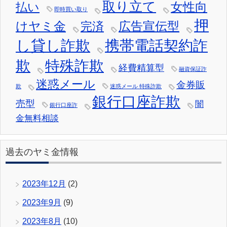
取り立て
女性向
払い
即時買い取り
押
けヤミ金
広告宣伝型
完済
し貸し詐欺
携帯電話契約詐
欺
特殊詐欺
経費精算型
融資保証詐
迷惑メール
金券販
欺
迷惑メール 特殊詐欺
銀行口座詐欺
売型
闇
銀行口座詐
金無料相談
過去のヤミ金情報
2023年12月
(2)
2023年9月
(9)
2023年8月
(10)