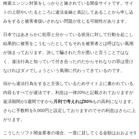
検索エンジン対策をしっかりと施されている闇金サイトです。サイ
トの上部やいたるところに違法金融と表記してあることから申し込
みをすると被害者扱いされない問題が生じる可能性があります。
日本ではあきらかに犯罪と分かっている状況に対して行動を起こし
結果的に被害をこうむったとしてもそれを被害者とは呼ばない風潮
が強まっております。決して騙された方が悪いと言うことではな
く、違法行為と知っていて付き合ったのだからそれなりの罪は受け
なければダメでしょうという風潮に代わってきているのです。
頭から違法行為をすると主張しているためサイト上に書かれている
内容もすべてが違法です。利息は一律20%と記載されておりますが
返済期間が1週間ですから
月利で考えれば80%
もの高利になります。
さらに手数料を5,000円と設定しておりますのでその利息はさらに上
がります。
こうしたソフト闇金業者の場合、一度に貸してくる金額はおおよそ3