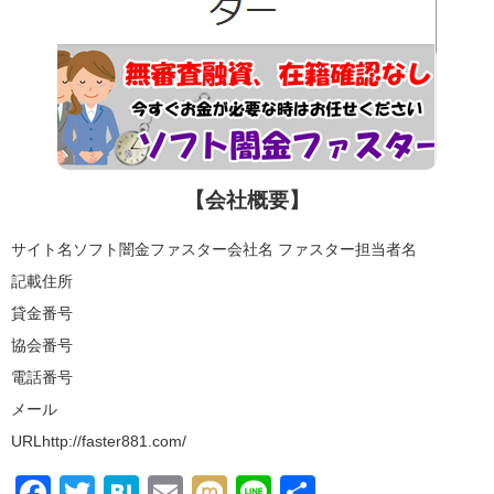
【会社概要】
サイト名ソフト闇金ファスター会社名 ファスター担当者名
記載住所
貸金番号
協会番号
電話番号
メール
URLhttp://faster881.com/
F
T
H
E
M
Li
共