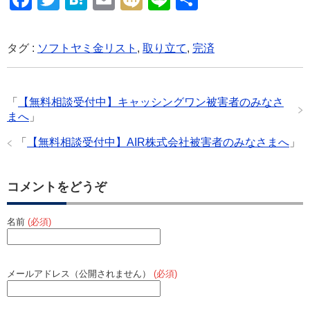
a
wi
at
m
ixi
n
有
c
tt
e
ail
e
タグ :
ソフトヤミ金リスト
,
取り立て
,
完済
e
er
n
b
a
「
【無料相談受付中】キャッシングワン被害者のみなさ
o
まへ
」
o
「
【無料相談受付中】AIR株式会社被害者のみなさまへ
」
k
コメントをどうぞ
名前
(必須)
メールアドレス（公開されません）
(必須)