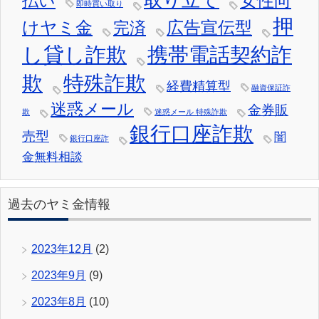
取り立て
女性向
払い
即時買い取り
押
けヤミ金
広告宣伝型
完済
し貸し詐欺
携帯電話契約詐
欺
特殊詐欺
経費精算型
融資保証詐
迷惑メール
金券販
欺
迷惑メール 特殊詐欺
銀行口座詐欺
売型
闇
銀行口座詐
金無料相談
過去のヤミ金情報
2023年12月
(2)
2023年9月
(9)
2023年8月
(10)