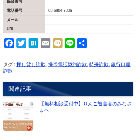
協会番号
電話番号
03-6804-7306
メール
URL
F
T
H
E
M
Li
共
a
wi
at
m
ixi
n
有
c
tt
e
ail
e
タグ :
押し貸し詐欺
,
携帯電話契約詐欺
,
特殊詐欺
,
銀行口座
e
er
n
詐欺
b
a
関連記事
o
o
【無料相談受付中】りんご被害者のみなさ
k
まへ