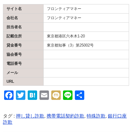
サイト名
フロンティアマネー
会社名
フロンティアマネー
担当者名
記載住所
東京都港区六本木1-20
貸金番号
東京都知事（3）第25002号
協会番号
電話番号
メール
URL
F
T
H
E
M
Li
共
a
wi
at
m
ixi
n
有
c
tt
e
ail
e
タグ :
押し貸し詐欺
,
携帯電話契約詐欺
,
特殊詐欺
,
銀行口座
e
er
n
詐欺