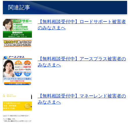
b
a
関連記事
o
o
【無料相談受付中】ロードサポート被害者
k
のみなさまへ
【無料相談受付中】アースプラス被害者の
みなさまへ
【無料相談受付中】マネーレンド被害者の
みなさまへ