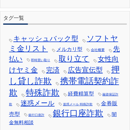
タグ一覧
ソフトヤ
キャッシュバック型
ミ金リスト
先
メルカリ型
会社概要
取り立て
女性向
払い
即時買い取り
押
けヤミ金
広告宣伝型
完済
し貸し詐欺
携帯電話契約詐
欺
特殊詐欺
経費精算型
融資保証詐
迷惑メール
金券販
欺
迷惑メール 特殊詐欺
銀行口座詐欺
売型
闇
銀行口座詐
金無料相談