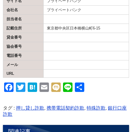
サイト名
プライベートバンク
会社名
プライベートバンク
担当者名
記載住所
東京都中央区日本橋横山町6-15
貸金番号
協会番号
電話番号
メール
URL
F
T
H
E
M
Li
共
a
wi
at
m
ixi
n
有
c
tt
e
ail
e
タグ :
押し貸し詐欺
,
携帯電話契約詐欺
,
特殊詐欺
,
銀行口座
e
er
n
詐欺
b
a
関連記事