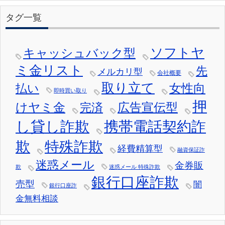
タグ一覧
ソフトヤ
キャッシュバック型
ミ金リスト
先
メルカリ型
会社概要
取り立て
女性向
払い
即時買い取り
押
けヤミ金
広告宣伝型
完済
し貸し詐欺
携帯電話契約詐
欺
特殊詐欺
経費精算型
融資保証詐
迷惑メール
金券販
欺
迷惑メール 特殊詐欺
銀行口座詐欺
売型
闇
銀行口座詐
金無料相談