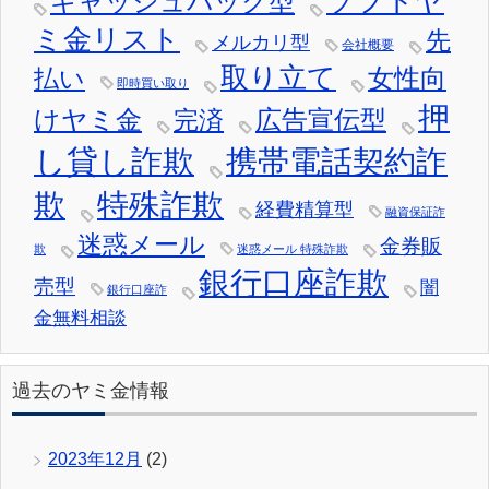
ソフトヤ
キャッシュバック型
ミ金リスト
先
メルカリ型
会社概要
取り立て
女性向
払い
即時買い取り
押
けヤミ金
広告宣伝型
完済
し貸し詐欺
携帯電話契約詐
欺
特殊詐欺
経費精算型
融資保証詐
迷惑メール
金券販
欺
迷惑メール 特殊詐欺
銀行口座詐欺
売型
闇
銀行口座詐
金無料相談
過去のヤミ金情報
2023年12月
(2)