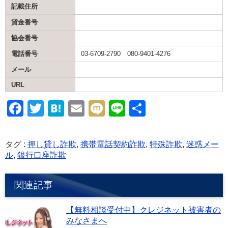
記載住所
貸金番号
協会番号
電話番号
03-6709-2790 080-9401-4276
メール
URL
F
T
H
E
M
Li
共
a
wi
at
m
ixi
n
有
c
tt
e
ail
e
タグ :
押し貸し詐欺
,
携帯電話契約詐欺
,
特殊詐欺
,
迷惑メー
e
er
n
ル
,
銀行口座詐欺
b
a
関連記事
o
o
【無料相談受付中】クレジネット被害者の
k
みなさまへ