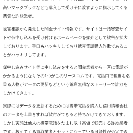
高いマックブックなども購入して受け子に渡すように指示してくる
悪質な詐欺業者。
被害相談から発覚した闇金サイト情報です。サイトは一括審査サイ
トや仮申し込みを受け付けるホームページを媒介として被害が拡大
しております。手口もハッキリしており携帯電話購入詐欺であるこ
とがハッキリしてます。
仮申し込みサイト等に申し込みをすると闇金業者から一斉に電話が
かかるようになりその1つがこのリースコムです。電話口で担当を名
乗る人物がデータの更新などという荒唐無稽なストーリーで詐欺を
しかけてきます。
実際にはデータを更新するためには携帯電話を購入し信用情報会社
のデータを上書きすれば貸付ができると持ちかけてきております。
しかし実態は他人の携帯電話をだまし取り高値で転売する詐欺業者
です。教えてくる買取業者とセットになっている可能性が否定でき