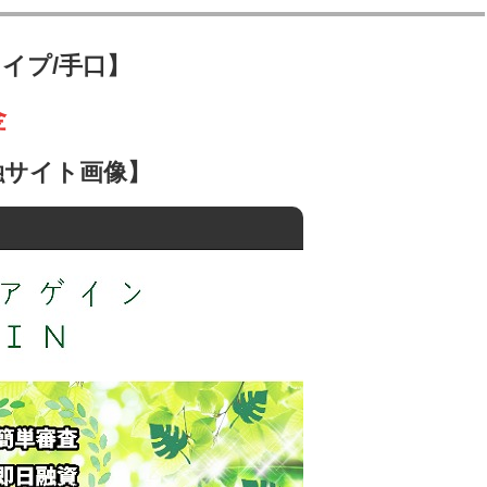
イプ/手口】
金
融サイト画像】