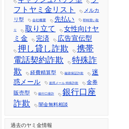
フトヤミ金リスト
メルカ
先払い
リ型
会社概要
即時買い取
取り立て
女性向けヤ
り
ミ金
広告宣伝型
完済
押し貸し詐欺
携帯
電話契約詐欺
特殊詐
欺
迷
経費精算型
融資保証詐欺
惑メール
金券
迷惑メール 特殊詐欺
銀行口座
販売型
銀行口座詐
詐欺
闇金無料相談
過去のヤミ金情報