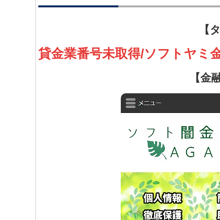
【タ
貸金業番号未取得/ソフトヤミ
【金