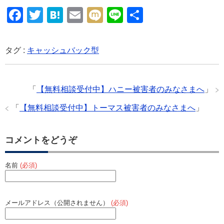
F
T
H
E
M
Li
共
a
wi
at
m
ixi
n
有
c
tt
e
ail
e
タグ :
キャッシュバック型
e
er
n
b
a
「
【無料相談受付中】ハニー被害者のみなさまへ
」
o
o
「
【無料相談受付中】トーマス被害者のみなさまへ
」
k
コメントをどうぞ
名前
(必須)
メールアドレス（公開されません）
(必須)