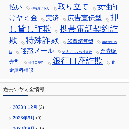
取り立て
女性向
払い
即時買い取り
押
けヤミ金
広告宣伝型
完済
し貸し詐欺
携帯電話契約詐
欺
特殊詐欺
経費精算型
融資保証詐
迷惑メール
金券販
欺
迷惑メール 特殊詐欺
銀行口座詐欺
売型
闇
銀行口座詐
金無料相談
過去のヤミ金情報
2023年12月
(2)
2023年9月
(9)
2023年8月
(10)