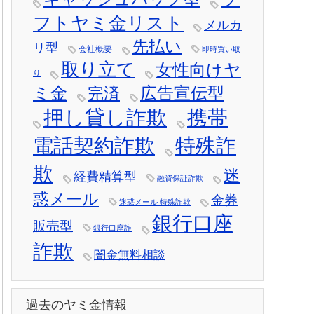
フトヤミ金リスト
メルカ
先払い
リ型
会社概要
即時買い取
取り立て
女性向けヤ
り
ミ金
広告宣伝型
完済
押し貸し詐欺
携帯
電話契約詐欺
特殊詐
欺
迷
経費精算型
融資保証詐欺
惑メール
金券
迷惑メール 特殊詐欺
銀行口座
販売型
銀行口座詐
詐欺
闇金無料相談
過去のヤミ金情報