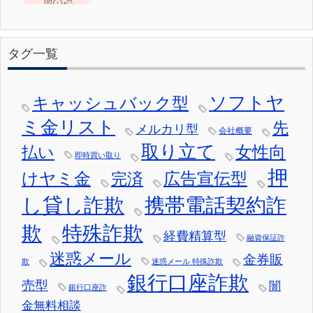
タグ一覧
ソフトヤ
キャッシュバック型
ミ金リスト
先
メルカリ型
会社概要
取り立て
女性向
払い
即時買い取り
押
けヤミ金
広告宣伝型
完済
し貸し詐欺
携帯電話契約詐
欺
特殊詐欺
経費精算型
融資保証詐
迷惑メール
金券販
欺
迷惑メール 特殊詐欺
銀行口座詐欺
売型
闇
銀行口座詐
金無料相談