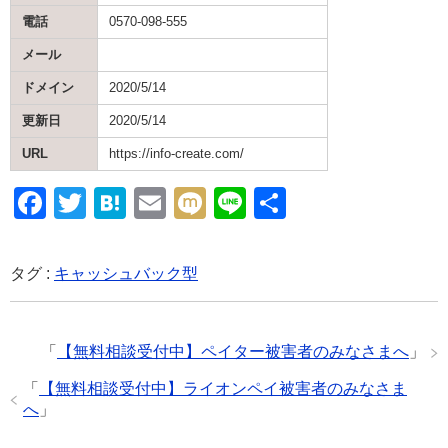
電話
0570-098-555
メール
ドメイン
2020/5/14
更新日
2020/5/14
URL
https://info-create.com/
F
T
H
E
M
Li
共
a
wi
at
m
ixi
n
有
c
tt
e
ail
e
タグ :
キャッシュバック型
e
er
n
b
a
「
【無料相談受付中】ペイター被害者のみなさまへ
」
o
o
「
【無料相談受付中】ライオンペイ被害者のみなさま
へ
」
k