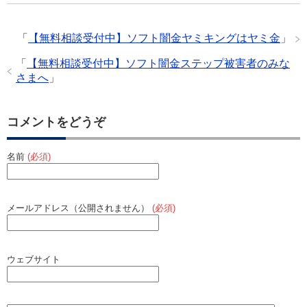
e
er
n
b
a
「
【無料相談受付中】ソフト闇金ヤミキングはヤミ金
」
o
o
「
【無料相談受付中】ソフト闇金ステップ被害者のみな
さまへ
」
k
コメントをどうぞ
名前
(必須)
メールアドレス（公開されません）
(必須)
ウェブサイト