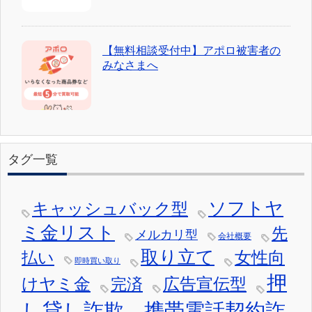
【無料相談受付中】アポロ被害者の
みなさまへ
タグ一覧
ソフトヤ
キャッシュバック型
ミ金リスト
先
メルカリ型
会社概要
取り立て
女性向
払い
即時買い取り
押
けヤミ金
広告宣伝型
完済
し貸し詐欺
携帯電話契約詐