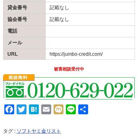
貸金番号
記載なし
協会番号
記載なし
電話
メール
URL
https://jumbo-credit.com/
被害相談受付中
F
T
H
E
M
Li
共
a
wi
at
m
ixi
n
有
c
tt
e
ail
e
タグ :
ソフトヤミ金リスト