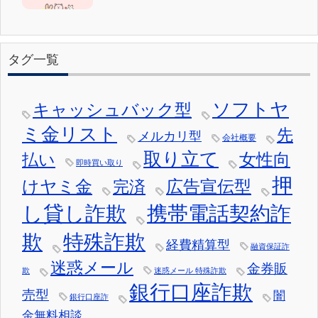
タグ一覧
ソフトヤ
キャッシュバック型
ミ金リスト
先
メルカリ型
会社概要
取り立て
女性向
払い
即時買い取り
押
けヤミ金
広告宣伝型
完済
し貸し詐欺
携帯電話契約詐
欺
特殊詐欺
経費精算型
融資保証詐
迷惑メール
金券販
欺
迷惑メール 特殊詐欺
銀行口座詐欺
売型
闇
銀行口座詐
金無料相談