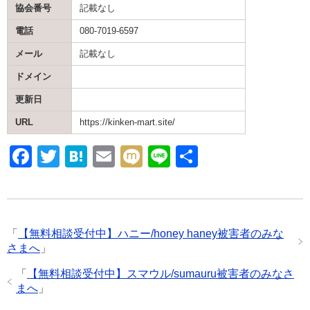
協会番号
記載なし
電話
080-7019-6597
メール
記載なし
ドメイン
更新日
URL
https://kinken-mart.site/
F
T
H
E
M
Li
共
a
wi
at
m
ixi
n
有
c
tt
e
ail
e
e
er
n
「
【無料相談受付中】ハニー/honey haney被害者のみな
b
a
さまへ
」
o
「
【無料相談受付中】スマウル/sumauru被害者のみなさ
o
まへ
」