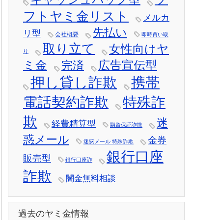
フトヤミ金リスト
メルカ
先払い
リ型
会社概要
即時買い取
取り立て
女性向けヤ
り
ミ金
広告宣伝型
完済
押し貸し詐欺
携帯
電話契約詐欺
特殊詐
欺
迷
経費精算型
融資保証詐欺
惑メール
金券
迷惑メール 特殊詐欺
銀行口座
販売型
銀行口座詐
詐欺
闇金無料相談
過去のヤミ金情報