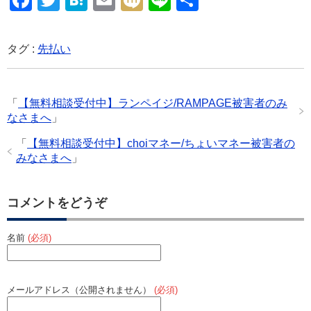
a
wi
at
m
ixi
n
有
c
tt
e
ail
e
タグ :
先払い
e
er
n
b
a
「
【無料相談受付中】ランペイジ/RAMPAGE被害者のみ
o
なさまへ
」
o
「
【無料相談受付中】choiマネー/ちょいマネー被害者の
k
みなさまへ
」
コメントをどうぞ
名前
(必須)
メールアドレス（公開されません）
(必須)