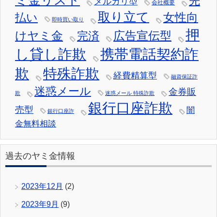
先
メルカリ型
会社概要
取り立て
女性向
払い
即時買い取り
押
けヤミ金
広告宣伝型
完済
し貸し詐欺
携帯電話契約詐
欺
特殊詐欺
経費精算型
融資保証詐
迷惑メール
金券販
欺
迷惑メール 特殊詐欺
銀行口座詐欺
売型
闇
銀行口座詐
金無料相談
過去のヤミ金情報
2023年12月
(2)
2023年9月
(9)