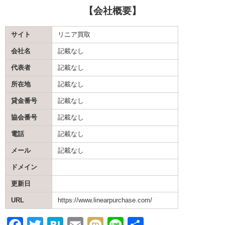
【会社概要】
サイト
リニア買取
会社名
記載なし
代表者
記載なし
所在地
記載なし
貸金番号
記載なし
協会番号
記載なし
電話
記載なし
メール
記載なし
ドメイン
更新日
URL
https://www.linearpurchase.com/
F
T
H
E
M
Li
共