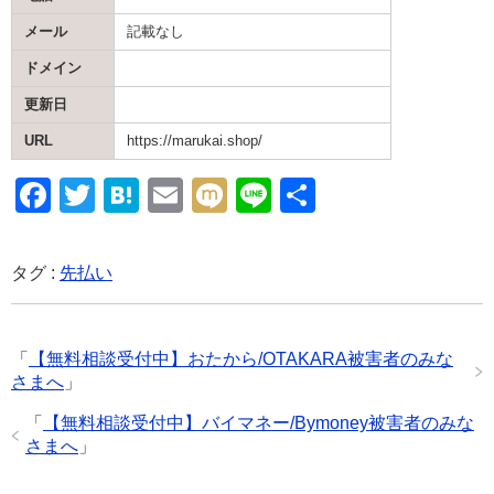
メール
記載なし
ドメイン
更新日
URL
https://marukai.shop/
F
T
H
E
M
Li
共
a
wi
at
m
ixi
n
有
c
tt
e
ail
e
タグ :
先払い
e
er
n
b
a
「
【無料相談受付中】おたから/OTAKARA被害者のみな
o
さまへ
」
o
「
【無料相談受付中】バイマネー/Bymoney被害者のみな
k
さまへ
」