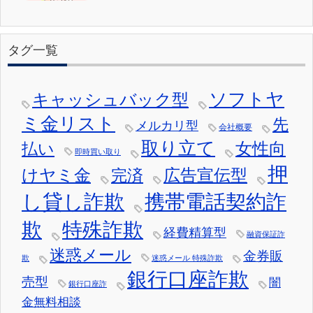
タグ一覧
ソフトヤ
キャッシュバック型
ミ金リスト
先
メルカリ型
会社概要
取り立て
女性向
払い
即時買い取り
押
けヤミ金
広告宣伝型
完済
し貸し詐欺
携帯電話契約詐
欺
特殊詐欺
経費精算型
融資保証詐
迷惑メール
金券販
欺
迷惑メール 特殊詐欺
銀行口座詐欺
売型
闇
銀行口座詐
金無料相談