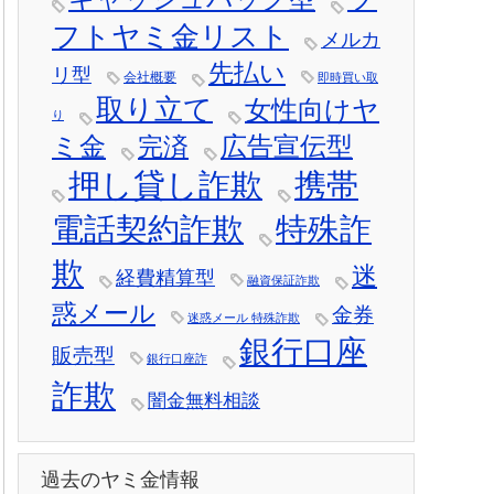
フトヤミ金リスト
メルカ
先払い
リ型
会社概要
即時買い取
取り立て
女性向けヤ
り
ミ金
広告宣伝型
完済
押し貸し詐欺
携帯
電話契約詐欺
特殊詐
欺
迷
経費精算型
融資保証詐欺
惑メール
金券
迷惑メール 特殊詐欺
銀行口座
販売型
銀行口座詐
詐欺
闇金無料相談
過去のヤミ金情報