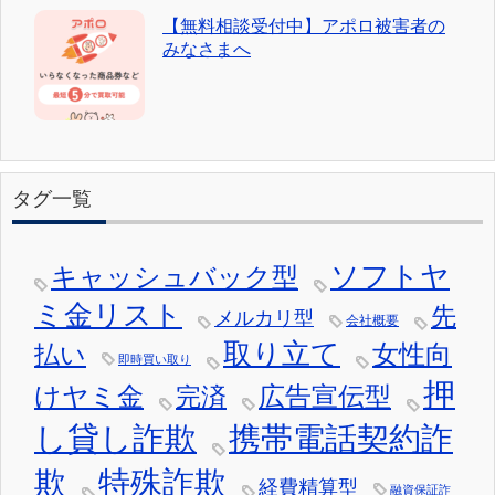
【無料相談受付中】アポロ被害者の
みなさまへ
タグ一覧
ソフトヤ
キャッシュバック型
ミ金リスト
先
メルカリ型
会社概要
取り立て
女性向
払い
即時買い取り
押
けヤミ金
広告宣伝型
完済
し貸し詐欺
携帯電話契約詐
欺
特殊詐欺
経費精算型
融資保証詐