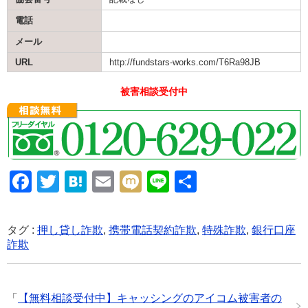
電話
メール
URL
http://fundstars-works.com/T6Ra98JB
被害相談受付中
F
T
H
E
M
Li
共
a
wi
at
m
ixi
n
有
c
tt
e
ail
e
タグ :
押し貸し詐欺
,
携帯電話契約詐欺
,
特殊詐欺
,
銀行口座
e
er
n
詐欺
b
a
o
「
【無料相談受付中】キャッシングのアイコム被害者の