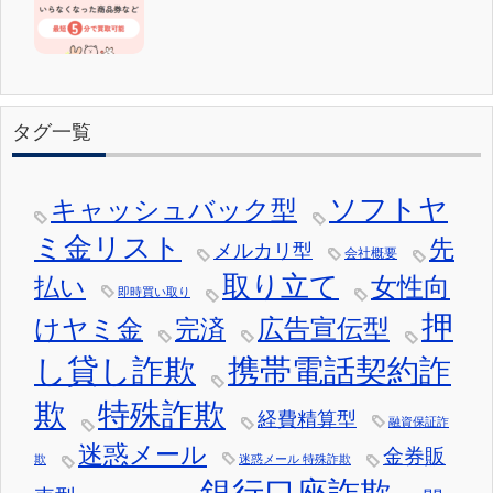
タグ一覧
ソフトヤ
キャッシュバック型
ミ金リスト
先
メルカリ型
会社概要
取り立て
女性向
払い
即時買い取り
押
けヤミ金
広告宣伝型
完済
し貸し詐欺
携帯電話契約詐
欺
特殊詐欺
経費精算型
融資保証詐
迷惑メール
金券販
欺
迷惑メール 特殊詐欺
銀行口座詐欺