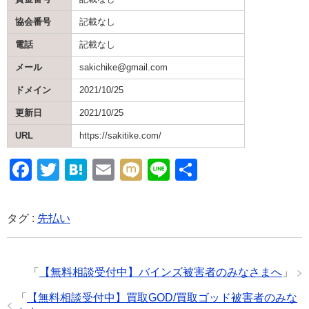
協会番号
記載なし
電話
記載なし
メール
sakichike@gmail.com
ドメイン
2021/10/25
更新日
2021/10/25
URL
https://sakitike.com/
F
T
H
E
M
Li
共
a
wi
at
m
ixi
n
有
c
tt
e
ail
e
タグ :
先払い
e
er
n
b
a
「
【無料相談受付中】バインズ被害者のみなさまへ
」
o
o
「
【無料相談受付中】買取GOD/買取ゴッド被害者のみな