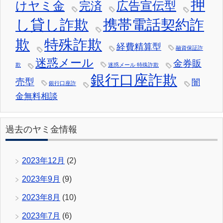
押
けヤミ金
広告宣伝型
完済
し貸し詐欺
携帯電話契約詐
欺
特殊詐欺
経費精算型
融資保証詐
迷惑メール
金券販
欺
迷惑メール 特殊詐欺
銀行口座詐欺
売型
闇
銀行口座詐
金無料相談
過去のヤミ金情報
2023年12月
(2)
2023年9月
(9)
2023年8月
(10)
2023年7月
(6)