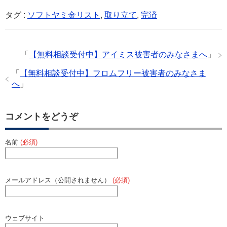
c
tt
e
ail
e
タグ :
ソフトヤミ金リスト
,
取り立て
,
完済
e
er
n
b
a
「
【無料相談受付中】アイミス被害者のみなさまへ
」
o
o
「
【無料相談受付中】フロムフリー被害者のみなさま
へ
」
k
コメントをどうぞ
名前
(必須)
メールアドレス（公開されません）
(必須)
ウェブサイト