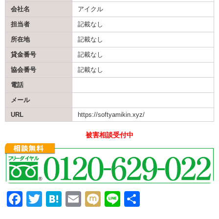
会社名
アイクル
担当者
記載なし
所在地
記載なし
貸金番号
記載なし
協会番号
記載なし
電話
メール
URL
https://softyamikin.xyz/
被害相談受付中
F
T
H
E
M
Li
共
a
wi
at
m
ixi
n
有