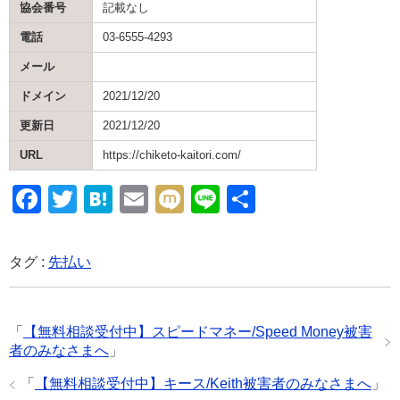
協会番号
記載なし
電話
03-6555-4293
メール
ドメイン
2021/12/20
更新日
2021/12/20
URL
https://chiketo-kaitori.com/
F
T
H
E
M
Li
共
a
wi
at
m
ixi
n
有
c
tt
e
ail
e
タグ :
先払い
e
er
n
b
a
「
【無料相談受付中】スピードマネー/Speed Money被害
o
者のみなさまへ
」
o
「
【無料相談受付中】キース/Keith被害者のみなさまへ
」
k