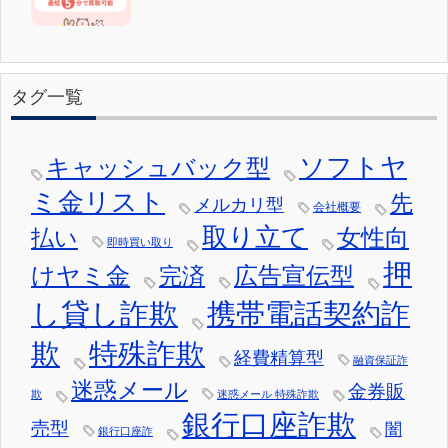
タグ一覧
ソフトヤ
キャッシュバック型
ミ金リスト
先
メルカリ型
会社概要
取り立て
女性向
払い
即時買い取り
押
けヤミ金
広告宣伝型
完済
し貸し詐欺
携帯電話契約詐
欺
特殊詐欺
経費精算型
融資保証詐
迷惑メール
金券販
欺
迷惑メール 特殊詐欺
銀行口座詐欺
売型
闇
銀行口座詐