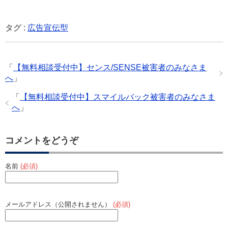
a
wi
at
m
ixi
n
有
c
tt
e
ail
e
タグ :
広告宣伝型
e
er
n
b
a
「
【無料相談受付中】センス/SENSE被害者のみなさま
o
へ
」
o
「
【無料相談受付中】スマイルバック被害者のみなさま
k
へ
」
コメントをどうぞ
名前
(必須)
メールアドレス（公開されません）
(必須)