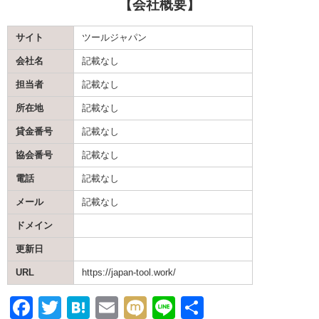
【会社概要】
サイト
ツールジャパン
会社名
記載なし
担当者
記載なし
所在地
記載なし
貸金番号
記載なし
協会番号
記載なし
電話
記載なし
メール
記載なし
ドメイン
更新日
URL
https://japan-tool.work/
F
T
H
E
M
Li
共