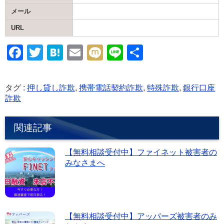
メール
URL
F
T
H
E
M
Li
共
a
wi
at
m
ixi
n
有
c
tt
e
ail
e
タグ :
押し貸し詐欺
,
携帯電話契約詐欺
,
特殊詐欺
,
銀行口座
e
er
n
詐欺
b
a
関連記事
o
o
【無料相談受付中】ファイネット被害者の
k
みなさまへ
【無料相談受付中】アッパーズ被害者のみ