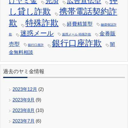
押
けヤミ金
広告宣伝型
完済
し貸し詐欺
携帯電話契約詐
欺
特殊詐欺
経費精算型
融資保証詐
迷惑メール
金券販
欺
迷惑メール 特殊詐欺
銀行口座詐欺
売型
闇
銀行口座詐
金無料相談
過去のヤミ金情報
2023年12月
(2)
2023年9月
(9)
2023年8月
(10)
2023年7月
(6)