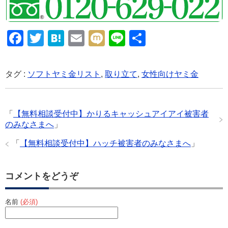
F
T
H
E
M
Li
共
a
wi
at
m
ixi
n
有
c
tt
e
ail
e
タグ :
ソフトヤミ金リスト
,
取り立て
,
女性向けヤミ金
e
er
n
b
a
「
【無料相談受付中】かりるキャッシュアイアイ被害者
o
のみなさまへ
」
o
「
【無料相談受付中】ハッチ被害者のみなさまへ
」
k
コメントをどうぞ
名前
(必須)