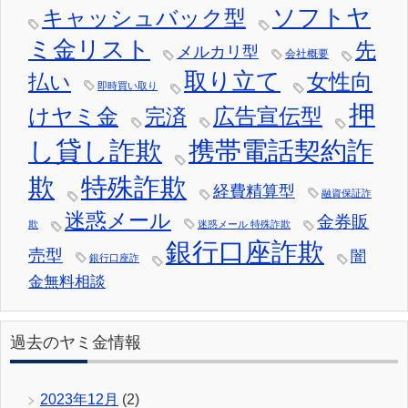
ソフトヤ
キャッシュバック型
ミ金リスト
先
メルカリ型
会社概要
取り立て
女性向
払い
即時買い取り
押
けヤミ金
広告宣伝型
完済
し貸し詐欺
携帯電話契約詐
欺
特殊詐欺
経費精算型
融資保証詐
迷惑メール
金券販
欺
迷惑メール 特殊詐欺
銀行口座詐欺
売型
闇
銀行口座詐
金無料相談
過去のヤミ金情報
2023年12月
(2)