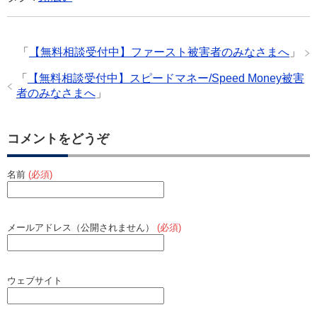
e
er
n
b
a
「
【無料相談受付中】ファースト被害者のみなさまへ
」
o
o
「
【無料相談受付中】スピードマネー/Speed Money被害
者のみなさまへ
」
k
コメントをどうぞ
名前
(必須)
メールアドレス（公開されません）
(必須)
ウェブサイト