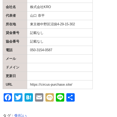
会社名
株式会社KRO
代表者
山口 恭平
所在地
東京都中野区沼袋4-29-15-302
貸金番号
記載なし
協会番号
記載なし
電話
050-3154-0587
メール
ドメイン
更新日
URL
https://circus-purchase.site/
F
T
H
E
M
Li
共
a
wi
at
m
ixi
n
有
c
tt
e
ail
e
タグ :
先払い