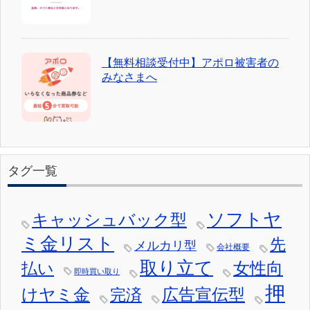
【無料相談受付中】アポロ被害者の
みなさまへ
タグ一覧
ソフトヤ
キャッシュバック型
ミ金リスト
先
メルカリ型
会社概要
取り立て
女性向
払い
即時買い取り
押
けヤミ金
広告宣伝型
完済