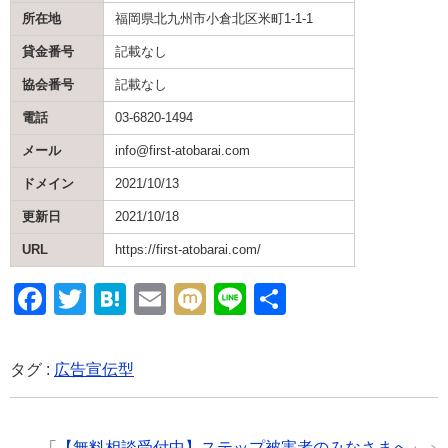
所在地
福岡県北九州市小倉北区米町1-1-1
貸金番号
記載なし
協会番号
記載なし
電話
03-6820-1494
メール
info@first-atobarai.com
ドメイン
2021/10/13
更新日
2021/10/18
URL
https://first-atobarai.com/
F
T
H
E
M
Li
共
a
wi
at
m
ixi
n
有
c
tt
e
ail
e
タグ :
広告宣伝型
e
er
n
b
a
「
【無料相談受付中】ステップ被害者のみなさまへ
」