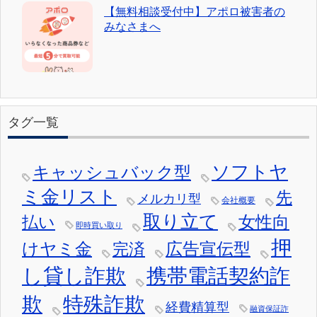
【無料相談受付中】アポロ被害者の
みなさまへ
タグ一覧
ソフトヤ
キャッシュバック型
ミ金リスト
先
メルカリ型
会社概要
取り立て
女性向
払い
即時買い取り
押
けヤミ金
広告宣伝型
完済
し貸し詐欺
携帯電話契約詐
欺
特殊詐欺
経費精算型
融資保証詐