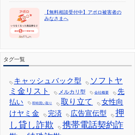
【無料相談受付中】アポロ被害者の
みなさまへ
タグ一覧
ソフトヤ
キャッシュバック型
ミ金リスト
先
メルカリ型
会社概要
取り立て
女性向
払い
即時買い取り
押
けヤミ金
広告宣伝型
完済
し貸し詐欺
携帯電話契約詐