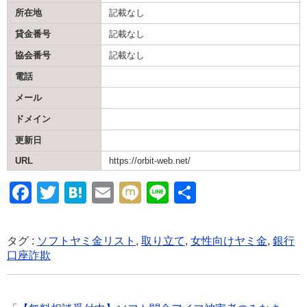
所在地
記載なし
貸金番号
記載なし
協会番号
記載なし
電話
メール
ドメイン
更新日
URL
https://orbit-web.net/
F
T
H
E
M
Li
共
a
wi
at
m
ixi
n
有
c
tt
e
ail
e
タグ :
ソフトヤミ金リスト
,
取り立て
,
女性向けヤミ金
,
銀行
e
er
n
口座詐欺
b
a
o