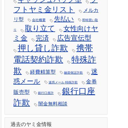
フトヤミ金リスト
メルカ
先払い
リ型
会社概要
即時買い取
取り立て
女性向けヤ
り
ミ金
広告宣伝型
完済
押し貸し詐欺
携帯
電話契約詐欺
特殊詐
欺
迷
経費精算型
融資保証詐欺
惑メール
金券
迷惑メール 特殊詐欺
銀行口座
販売型
銀行口座詐
詐欺
闇金無料相談
過去のヤミ金情報