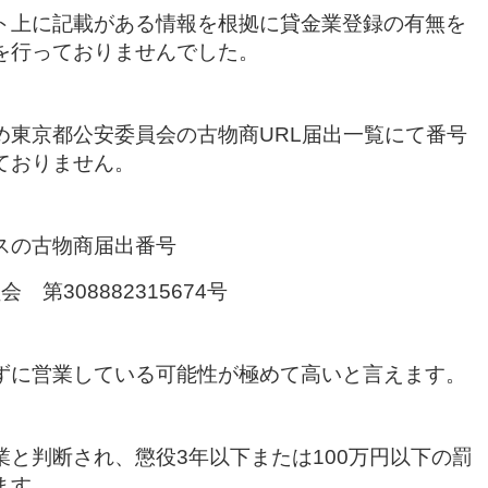
ト上に記載がある情報を根拠に貸金業登録の有無を
を行っておりませんでした。
め東京都公安委員会の古物商URL届出一覧にて番号
ておりません。
スの古物商届出番号
 第308882315674号
ずに営業している可能性が極めて高いと言えます。
と判断され、懲役3年以下または100万円以下の罰
ます。