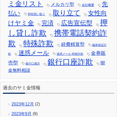
ミ金リスト
先
メルカリ型
会社概要
取り立て
女性向
払い
即時買い取り
押
けヤミ金
広告宣伝型
完済
し貸し詐欺
携帯電話契約詐
欺
特殊詐欺
経費精算型
融資保証詐
迷惑メール
金券販
欺
迷惑メール 特殊詐欺
銀行口座詐欺
売型
闇
銀行口座詐
金無料相談
過去のヤミ金情報
2023年12月
(2)
2023年9月
(9)